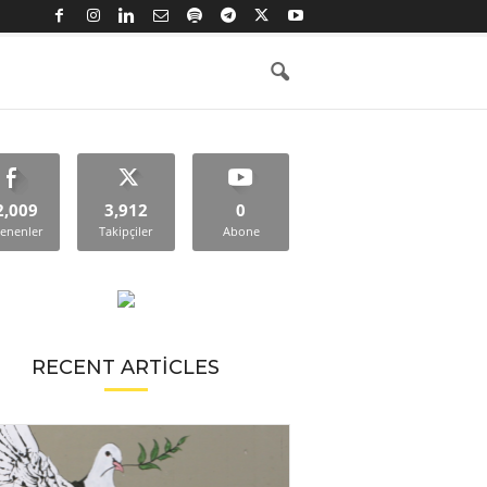
2,009
3,912
0
enenler
Takipçiler
Abone
RECENT ARTICLES