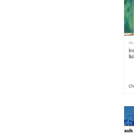
İK
İn
İk
Ch