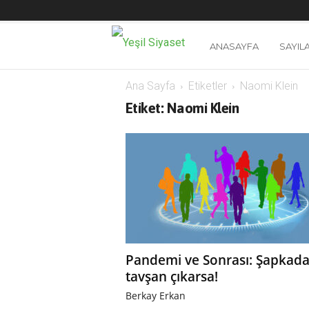
Y
ANASAYFA
SAYIL
e
Ana Sayfa
Etiketler
Naomi Klein
Etiket: Naomi Klein
ş
i
l
S
i
Pandemi ve Sonrası: Şapkad
tavşan çıkarsa!
y
Berkay Erkan