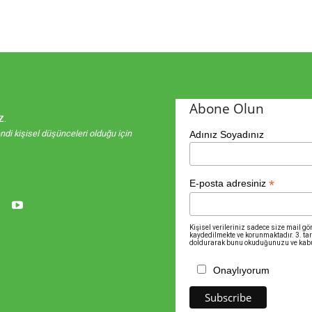
Abone Olun
z.
kendi kişisel düşünceleri olduğu için
Adınız Soyadınız
*
E-posta adresiniz
Kişisel verileriniz sadece size mail g
kaydedilmekte ve korunmaktadır. 3. ta
doldurarak bunu okuduğunuzu ve kabul
Onaylıyorum