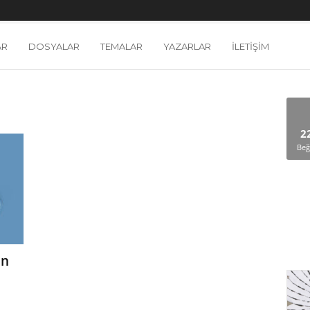
AR
DOSYALAR
TEMALAR
YAZARLAR
İLETIŞIM
2
Beğ
an