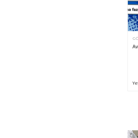
GÖ
Av
Ye