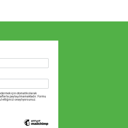
öndermek için otomatik olarak
raflarla paylaşılmamaktadır. Formu
 ettiğinizi onaylıyorsunuz.