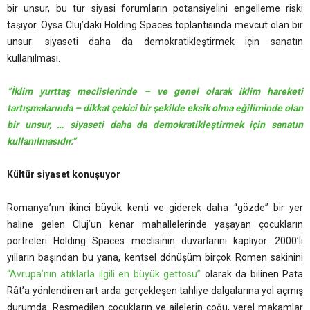
bir unsur, bu tür siyasi forumların potansiyelini engelleme riski
taşıyor. Oysa Cluj’daki Holding Spaces toplantısında mevcut olan bir
unsur: siyaseti daha da demokratikleştirmek için sanatın
kullanılması.
“İklim yurttaş meclislerinde – ve genel olarak iklim hareketi
tartışmalarında – dikkat çekici bir şekilde eksik olma eğiliminde olan
bir unsur, … siyaseti daha da demokratikleştirmek için sanatın
kullanılmasıdır.”
Kültür siyaset konuşuyor
Romanya’nın ikinci büyük kenti ve giderek daha “gözde” bir yer
haline gelen Cluj’un kenar mahallelerinde yaşayan çocukların
portreleri Holding Spaces meclisinin duvarlarını kaplıyor. 2000’li
yılların başından bu yana, kentsel dönüşüm birçok Romen sakinini
“Avrupa’nın atıklarla ilgili en büyük gettosu”
olarak da bilinen Pata
Rât’a yönlendiren art arda gerçekleşen tahliye dalgalarına yol açmış
durumda. Resmedilen çocukların ve ailelerin çoğu, yerel makamlar