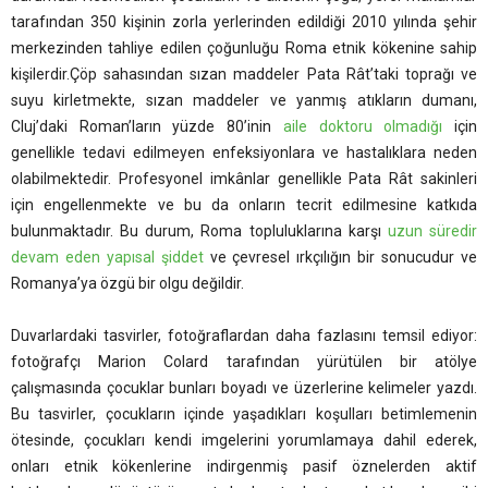
tarafından 350 kişinin zorla yerlerinden edildiği 2010 yılında şehir
merkezinden tahliye edilen çoğunluğu Roma etnik kökenine sahip
kişilerdir.Çöp sahasından sızan maddeler Pata Rât’taki toprağı ve
suyu kirletmekte, sızan maddeler ve yanmış atıkların dumanı,
Cluj’daki Roman’ların yüzde 80’inin
aile doktoru olmadığı
için
genellikle tedavi edilmeyen enfeksiyonlara ve hastalıklara neden
olabilmektedir. Profesyonel imkânlar genellikle Pata Rât sakinleri
için engellenmekte ve bu da onların tecrit edilmesine katkıda
bulunmaktadır. Bu durum, Roma topluluklarına karşı
uzun süredir
devam eden yapısal şiddet
ve çevresel ırkçılığın bir sonucudur ve
Romanya’ya özgü bir olgu değildir.
Duvarlardaki tasvirler, fotoğraflardan daha fazlasını temsil ediyor:
fotoğrafçı Marion Colard tarafından yürütülen bir atölye
çalışmasında çocuklar bunları boyadı ve üzerlerine kelimeler yazdı.
Bu tasvirler, çocukların içinde yaşadıkları koşulları betimlemenin
ötesinde, çocukları kendi imgelerini yorumlamaya dahil ederek,
onları etnik kökenlerine indirgenmiş pasif öznelerden aktif