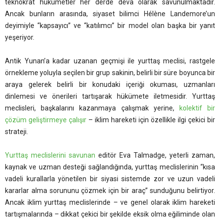
teknokrat hükümetler her derde deva olarak savunulmaktadır.
Ancak bunların arasında, siyaset bilimci Hélène Landemore’un
deyimiyle “kapsayıcı” ve “katılımcı” bir model olan başka bir yanıt
yeşeriyor.
Antik Yunan’a kadar uzanan geçmişi ile yurttaş meclisi, rastgele
örnekleme yoluyla seçilen bir grup sakinin, belirli bir süre boyunca bir
araya gelerek belirli bir konudaki içeriği okuması, uzmanları
dinlemesi ve önerileri tartışarak hükümete iletmesidir. Yurttaş
meclisleri, başkalarını kazanmaya çalışmak yerine,
kolektif bir
çözüm geliştirmeye çalışır
– iklim hareketi için özellikle ilgi çekici bir
strateji.
Yurttaş meclislerini savunan
editör Eva Talmadge, yeterli zaman,
kaynak ve uzman desteği sağlandığında, yurttaş meclislerinin “kısa
vadeli kurallarla yönetilen bir siyasi sistemde zor ve uzun vadeli
kararlar alma sorununu çözmek için bir araç” sunduğunu belirtiyor.
Ancak iklim yurttaş meclislerinde – ve genel olarak iklim hareketi
tartışmalarında – dikkat çekici bir şekilde eksik olma eğiliminde olan