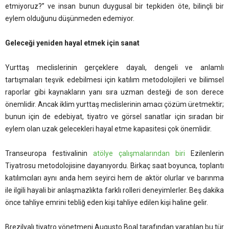
etmiyoruz?” ve insan bunun duygusal bir tepkiden öte, bilinçli bir
eylem olduğunu düşünmeden edemiyor.
Geleceği yeniden hayal etmek için sanat
Yurttaş meclislerinin gerçeklere dayalı, dengeli ve anlamlı
tartışmaları teşvik edebilmesi için katılım metodolojileri ve bilimsel
raporlar gibi kaynakların yanı sıra uzman desteği de son derece
önemlidir. Ancak iklim yurttaş meclislerinin amacı çözüm üretmektir;
bunun için de edebiyat, tiyatro ve görsel sanatlar için sıradan bir
eylem olan uzak gelecekleri hayal etme kapasitesi çok önemlidir.
Transeuropa festivalinin
atölye çalışmalarından biri
Ezilenlerin
Tiyatrosu metodolojisine dayanıyordu. Birkaç saat boyunca, toplantı
katılımcıları aynı anda hem seyirci hem de aktör olurlar ve barınma
ile ilgili hayali bir anlaşmazlıkta farklı rolleri deneyimlerler. Beş dakika
önce tahliye emrini tebliğ eden kişi tahliye edilen kişi haline gelir.
Brezilyalı tiyatro yönetmeni Augusto Boal tarafından yaratılan bu tür