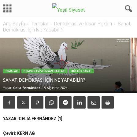
Ana Sayfa
Temalar
Demokrasi ve İnsan Hakları
Sanat,
Demokrasi İçin Ne Yapabilir?
TEMALAR
DEMOKRASI VE İNSAN HAKLARI
KÜLTÜR SANAT
SANAT, DEMOKRASI İÇIN NE YAPABILIR?
Yazar:
Celia Fernández
-
5 Ağustos 2024
YAZAR:
CELIA FERNÁNDEZ
[1]
Çeviri: KERN AG