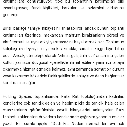
katılımcılara dönüştürüyor; tıpkı bu toplantının katılımcıları gibi
insanlaştırıyor, farklı kişilikleri, korkuları ve özlemleri olduğunu
gösteriyor.
Birisi basitçe tahliye hikayesini anlatabilirdi; ancak bunun toplantı
katılımcıları üzerinde, mekandan mahrum bırakılanların görsel ve
aktif temsili ile aynı etkiyi yaratacağını hayal etmek zor. Toplumun
kalıplaşmış deyişiyle söylersek: veri akla, sanat ise içgüdüye hitap
eder. Ancak, etimolojik olarak “zihnin geliştirilmesi” anlamına gelen
kültür, yalnızca duygusal -genellikle ihmal edilen- yanımızı ortaya
çıkarmaya hizmet etmekle kalmaz, aynı zamanda somut bir durum
veya kavramın kökleriyle farklı şekillerde anlayış ve derin bağlantılar
kurulmasını sağlar.
Holding Spaces toplantısında, Pata Rât topluluğundan kadınlar,
kendilerine çok tanıdık gelen ve hepimiz için de tanıdık hale gelen
manzaraların görüntüleriyle çevrili hikayelerini anlatıyorlar. Bazı
toplantı katılımcıları duvarlara kendilerinde çağrışım yapan cümleler
yazdı. Bir cümle şöyle: “Dedi ki… Neden normal bir evi hak