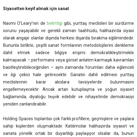
Siyasetten keyif almak için sanat
Naomi O’Leary’nin de
belirttiği
gibi, yurttaş meclisleri bir sürdürme
sorunu yaşayabilir ve gerekli zaman taahhüdü, halihazırda siyasi
olarak angaje olanlar dışında herkesi dışarda bırakma eğilimindedir.
Bununla birlikte, çeşitli sanat formlarının metodolojilerini denkleme
dahil etmek sadece bilgiye erişimi demokratikleştirmekle
kalmayacak – performans veya görsel anlatım karmaşık kavramları
basitleştirebileceğinden – aynı zamanda forumları daha eğlenceli
ve ilgi çekici hale getirecektir. Sanatın dahil edilmesi yurttaş
meclislerinin karar alıcılara tavsiyelerde bulunmasını
engellemeyecektir. Ancak artan kutuplaşma ve yoğun siyaset
bağlamında, diyaloğu teşvik edebilir ve nihayetinde demokrasiyi
yeniden canlandırabilir.
Holding Spaces toplantısı çok farklı profillere, geçmişlere ve yaşlara
sahip kişilerden oluşmaktadır. Katılımcılar halihazırda siyaset ve
sanata yönelik ortak bir duyarlılığı paylaşıyor olsalar da, bunun