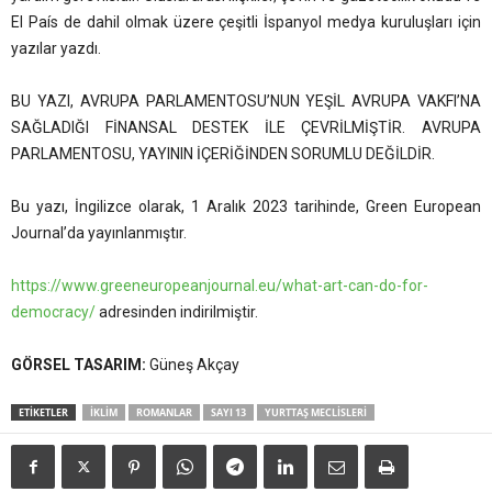
El País de dahil olmak üzere çeşitli İspanyol medya kuruluşları için
yazılar yazdı.
BU YAZI, AVRUPA PARLAMENTOSU’NUN YEŞİL AVRUPA VAKFI’NA
SAĞLADIĞI FİNANSAL DESTEK İLE ÇEVRİLMİŞTİR. AVRUPA
PARLAMENTOSU, YAYININ İÇERİĞİNDEN SORUMLU DEĞİLDİR.
Bu yazı, İngilizce olarak, 1 Aralık 2023 tarihinde, Green European
Journal’da yayınlanmıştır.
https://www.greeneuropeanjournal.eu/what-art-can-do-for-
democracy/
adresinden indirilmiştir.
GÖRSEL TASARIM:
Güneş Akçay
ETIKETLER
IKLIM
ROMANLAR
SAYI 13
YURTTAŞ MECLISLERI