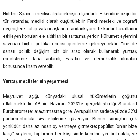
Holding Spaces meclisi alışılagelmişin dışındadır – kendine özgü bir
tür vatandaş meclisi olarak düşünülebilir. Farklı mesleki ve coğrafi
geçmişlere sahip vatandaşların o andankıyamete kadar hayatlarını
etkileyen konuları ele aldıkları bir tartışma yeridir. Hükümet eylemini
savunan hiçbir politika önerisi gündeme gelmeyecektir. Yine de
sanatı politik değişim için bir araç olarak kullanarak yurttaş
meclislerine daha anlamlı, yaratıcı ve demokratik olmaları
konusunda ilham verebilir.
Yurttaş meclislerinin yeşermesi
Meşruiyet açığı, dünyadaki ulusal hükümetlerin çoğunu
etkilemektedir. AB’nin Haziran 2023’te gerçekleştirdiği Standard
Eurobarometer araştırmasına göre, Avrupalıların sadece yüzde 32’si
parlamentodaki siyasetçilerine güveniyor. Bunun sonuçları çok
yönlüdür: daha az insan oy vermeye gitmekte; popülist “onlar bize
karşı” söylemi, toplumun her köşesinde kendine yer bulmakta; ve