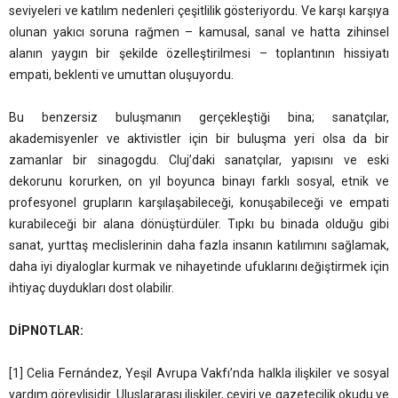
seviyeleri ve katılım nedenleri çeşitlilik gösteriyordu. Ve karşı karşıya
olunan yakıcı soruna rağmen – kamusal, sanal ve hatta zihinsel
alanın yaygın bir şekilde özelleştirilmesi – toplantının hissiyatı
empati, beklenti ve umuttan oluşuyordu.
Bu benzersiz buluşmanın gerçekleştiği bina; sanatçılar,
akademisyenler ve aktivistler için bir buluşma yeri olsa da bir
zamanlar bir sinagogdu. Cluj’daki sanatçılar, yapısını ve eski
dekorunu korurken, on yıl boyunca binayı farklı sosyal, etnik ve
profesyonel grupların karşılaşabileceği, konuşabileceği ve empati
kurabileceği bir alana dönüştürdüler. Tıpkı bu binada olduğu gibi
sanat, yurttaş meclislerinin daha fazla insanın katılımını sağlamak,
daha iyi diyaloglar kurmak ve nihayetinde ufuklarını değiştirmek için
ihtiyaç duydukları dost olabilir.
DİPNOTLAR:
[1] Celia Fernández, Yeşil Avrupa Vakfı’nda halkla ilişkiler ve sosyal
yardım görevlisidir. Uluslararası ilişkiler, çeviri ve gazetecilik okudu ve