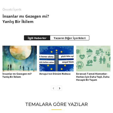
Önceki İçerik
İnsanlar mı Gezegen mi?
Yanlış Bir İkilem
İlgili Haberler
Yazarın Diğer İçerikleri
İnsanlar mı Gezegen mi?
Avrupa’nın Dönüm Noktası
Evrensel Temel Hizmetler:
Yanlış Bir İkilem
Herkes İçin Daha Yeşil, Daha
Hesaplı Bir Yaşam
TEMALARA GÖRE YAZILAR