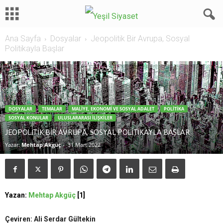
Ana Sayfa
Dosyalar
Jeopolitik Bir Avrupa, Sosyal
Politikayla Başlar
DOSYALAR
TEMALAR
MALIYE, EKONOMI VE SOSYAL ADALET
POLITIKA
SOSYAL KONULAR
ULUSLARARASI İLIŞKILER
JEOPOLITIK BIR AVRUPA, SOSYAL POLITIKAYLA BAŞLAR
Yazar:
Mehtap Akgüç
-
31 Mart 2022
Yazan:
Mehtap Akgüç
[1]
Çeviren: Ali Serdar Gültekin