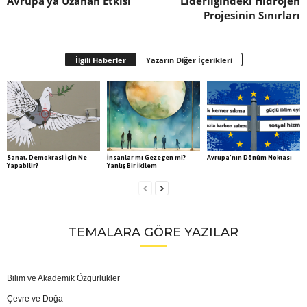
Avrupa’ya Uzanan Etkisi
Liderliğindeki Hidrojen
Projesinin Sınırları
İlgili Haberler
Yazarın Diğer İçerikleri
Sanat, Demokrasi İçin Ne
İnsanlar mı Gezegen mi?
Avrupa’nın Dönüm Noktası
Yapabilir?
Yanlış Bir İkilem
TEMALARA GÖRE YAZILAR
Bilim ve Akademik Özgürlükler
Çevre ve Doğa