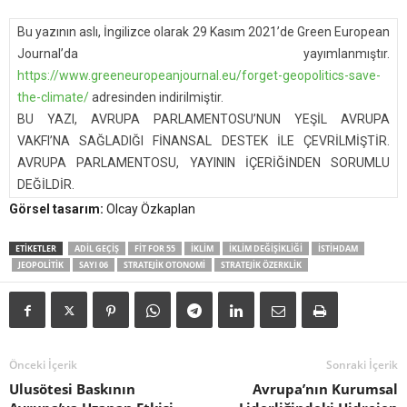
Bu yazının aslı, İngilizce olarak 29 Kasım 2021’de Green European
Journal’da yayımlanmıştır.
https://www.greeneuropeanjournal.eu/forget-geopolitics-save-
the-climate/
adresinden indirilmiştir.
BU YAZI, AVRUPA PARLAMENTOSU’NUN YEŞİL AVRUPA
VAKFI’NA SAĞLADIĞI FİNANSAL DESTEK İLE ÇEVRİLMİŞTİR.
AVRUPA PARLAMENTOSU, YAYININ İÇERİĞİNDEN SORUMLU
DEĞİLDİR.
Görsel tasarım:
Olcay Özkaplan
ETIKETLER
ADIL GEÇIŞ
FIT FOR 55
IKLIM
IKLIM DEĞIŞIKLIĞI
ISTIHDAM
JEOPOLITIK
SAYI 06
STRATEJIK OTONOMI
STRATEJIK ÖZERKLIK
Önceki İçerik
Sonraki İçerik
Ulusötesi Baskının
Avrupa’nın Kurumsal