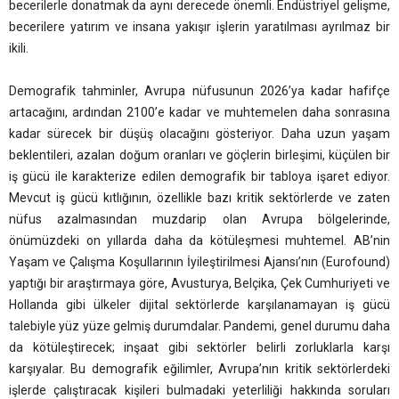
becerilerle donatmak da aynı derecede önemli. Endüstriyel gelişme,
becerilere yatırım ve insana yakışır işlerin yaratılması ayrılmaz bir
ikili.
Demografik tahminler, Avrupa nüfusunun 2026’ya kadar hafifçe
artacağını, ardından 2100’e kadar ve muhtemelen daha sonrasına
kadar sürecek bir düşüş olacağını gösteriyor. Daha uzun yaşam
beklentileri, azalan doğum oranları ve göçlerin birleşimi, küçülen bir
iş gücü ile karakterize edilen demografik bir tabloya işaret ediyor.
Mevcut iş gücü kıtlığının, özellikle bazı kritik sektörlerde ve zaten
nüfus azalmasından muzdarip olan Avrupa bölgelerinde,
önümüzdeki on yıllarda daha da kötüleşmesi muhtemel. AB’nin
Yaşam ve Çalışma Koşullarının İyileştirilmesi Ajansı’nın (Eurofound)
yaptığı bir araştırmaya göre, Avusturya, Belçika, Çek Cumhuriyeti ve
Hollanda gibi ülkeler dijital sektörlerde karşılanamayan iş gücü
talebiyle yüz yüze gelmiş durumdalar. Pandemi, genel durumu daha
da kötüleştirecek; inşaat gibi sektörler belirli zorluklarla karşı
karşıyalar. Bu demografik eğilimler, Avrupa’nın kritik sektörlerdeki
işlerde çalıştıracak kişileri bulmadaki yeterliliği hakkında soruları