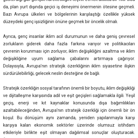
da, plan yurt dışında geçici iş deneyimi önermenin ötesine geçmeli.
Bazı Avrupa ülkeleri ve bölgelerinin karşılaştığı özellikle yüksek
düzeydeki genç işsizliğinin önüne geçmek bir öncelik olmalı.
Ayrıca, genç insanlar iklim acil durumunun ve daha geniş çevresel
zorlukların giderek daha fazla farkına varıyor ve politikacıları
çevrenin korunması için zorluyor, iklim değişikliğini azaltma ve iklim
değişikliğine uyum sağlama çabalarını artırmaya çağırıyor.
Dolayısıyla, Avrupa’nın stratejik özerkliğinin iklim siyasetine ilişkin
sürdürülebilirliği, gelecek neslin desteğine de bağlı.
Stratejik özerkliğin sosyal tarafının önemli bir boyutu, iklim değişikliği
ve dijitalleşme karşısında adil ve eşit geçişleri sağlamakla ilgili. Yeşil
geçiş, enerji ve kıt kaynaklar konusunda dışa bağımlılıkları
azaltabileceğinden, Avrupa’nın stratejik özerkliği için önemli bir ön
koşul. Bu dönüşüm aynı zamanda, yeniden yapılanmayla karşı
karşıya kalan ekonomik sektörler üzerinde olumsuz istihdam
etkileriyle birlikte eşit olmayan dağılımsal sonuçlar oluşturacak.