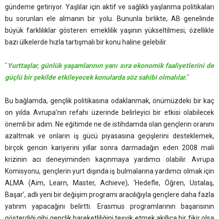
gündeme getiriyor. Yaşlılar için aktif ve sağlıklı yaşlanma politikaları
bu sorunları ele almanın bir yolu. Bununla birlikte, AB genelinde
büyük farklılıklar gösteren emeklilik yaşının yükseltilmesi, özellikle
bazı ülkelerde hızla tartışmalı bir konu haline gelebilir.
“
Yurttaşlar, günlük yaşamlarının yanı sıra ekonomik faaliyetlerini de
güçlü bir şekilde etkileyecek konularda söz sahibi olmalılar.
“
Bu bağlamda, gençlik politikasına odaklanmak, önümüzdeki bir kaç
on yılda Avrupa’nın refahı üzerinde belirleyici bir etkisi olabilecek
önemli bir adım. Ne eğitimde ne de istihdamda olan gençlerin oranını
azaltmak ve onların iş gücü piyasasına geçişlerini desteklemek,
birçok gencin kariyerini yıllar sonra darmadağın eden 2008 mali
krizinin acı deneyiminden kaçınmaya yardımcı olabilir. Avrupa
Komisyonu, gençlerin yurt dışında iş bulmalarına yardımcı olmak için
ALMA (Aim, Learn, Master, Achieve), ‘Hedefle, Öğren, Ustalaş,
Başar’, adlı yeni bir değişim programı aracılığıyla gençlere daha fazla
yatırım yapacağını belirtti. Erasmus programlarının başarısının
gösterdiği gibi gençlik hareketliliğini teşvik etmek akıllıca bir fikir olsa