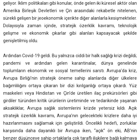
geliyor. İklim politikaları gibi konular, önde gelen iki küresel aktör olan
Amerika Birleşik Devletleri ve Çin arasındaki rekabetle nitelenen,
sürekli gelişen bir jeoekonomik içerikte diğer alanlarla kesişmekteler.
Dolayısıyla zaman içinde, stratejik özerklik kavramı, teknolojik
gelişme ve ekonomik çıkarlar gibi alanları kapsayacak şekilde
genişletilmiş oldu.
Ardından Covid-19 geldi. Bu yalnızca ciddi bir halk sağlığı krizi değildi;
pandemi ve ardından gelen karantinalar, dünya genelinde
toplumların ekonomik ve sosyal temellerini sarstı. Avrupa’da kriz,
Avrupa Birliği’nin stratejik öneme sahip alanlarda diğer ülkelere
bağımlılığını ortaya çıkaran bir dizi kırılganlığı ortaya çıkardı. Yüz
maskeleri veya Hindistan ve Çin’de üretilen ilaç prekürsörleri gibi
girdiler türünden kritik ürünlerin üretiminde ve tedarikinde yaşanan
aksaklıklar, Avrupa sağlık sistemlerini krizde yetersiz kıldı. Açık
stratejik özerklik kavramı, Avrupa’nın gelecekteki krizlere daha iyi
hazırlanmasını sağlamak için geliştirildi. Öncelikli hedefi, zorluklar
karşısında daha dayanıklı bir Avrupa iken, “açık” ön eki, AB’nin
benzer düşünceye sahip ortaklarla çok taraflı ilişkilere bağlı kalmaya