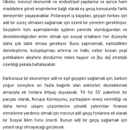
Ülkeler, mevcut ekonomik ve endüstriyel yapılarına ve ayrıca ham
maddelere göreli erişimlerine bağlı olarak eş geçiş konusunda farklı
deneyimler yaşayacaklar. Potansiyel iş kayıpları, geçişin herkes için
adil bir süreç olmasını sağlamak için özenli bir yönetim gerektiriyor.
Geçişlerin tüm aşamalarında işçilerin yanında olunduğundan ve
desteklendiğinden emin olmak için sosyal ortakların her düzeyde
daha çok dahil olması gerekiyor. Bunu yapmamak, eşitsizlikleri
derinleştirme, kutuplaşmayı artırma ve halkı, ezber bozan yeşil
politikaların aleyhine döndürme riskini taşıyor ve [bu da] stratejik
özerkliği pekala baltalayabilir.
Karbonsuz bir ekonomiye adil ve eşit geçişleri sağlamak için, karbon
yoğun süreçlere en fazla bağımlı olan sektörleri desteklemek
amacıyla ek fonlara ihtiyaç duyulacak. ‘Fit for 55’ paketinin bir
parçası olarak, Avrupa Komisyonu, yurttaşların enerji verimliliği ve
daha temiz ulaşım çözümlerine yönelik yatırımları finanse
etmelerine yardımcı olmak için mevcut adil geçiş fonlarına ek olarak
bir Sosyal İklim Fonu önerdi. Bunun adil bir geçiş sağlamak için
yeterli olup olmayacağı görülecek.