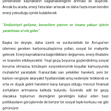
yenilenebilir kaynakların sağlanabilirliğinin artması ile düşecek.
Ancak bu arada, enerji faturaları artacak ve daha fazla insan kendini
enerji yoksulluğu içinde bulabilecek.
“
Endüstriyel gelişme, becerilere yatırım ve insana yakışır işlerin
yaratılması el ele gider.
“
Başka bir deyişle, daha özerk ve sürdürülebilir bir Avrupa’nın
izlemesi gereken karbonsuzlaştırma yolları, sosyal bir maliyetle
gelecek. Enerji kaynaklarına bağımlılıkların değişmesi, enerji ithalatını
ve ticaretini etkileyecektir. Yeşil geçiş boyunca güçlendirilmiş sosyal
koruma olmazsa, kötüleşen sosyoekonomik koşullar kamuoyunda
muhalefet yaratabilir. Fransa’daki sarı yelekliler hareketi, yeni bir
karbon vergisiyle akaryakıt fiyatlarındaki artış nedeniyle tetiklendi ve
orta ve düşük gelirli hanelerin karşı karşıya olduğu mevcut finansal
zorlukların artmasına katkıda bulundu. Güvenilir, adil bir geçiş
olacaksa toplumun desteğinin gerektiğini kabul eden bazı
politikacıların görüşlerinde de benzer bir sosyal tepki korkusu var gibi
görünüyor.