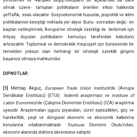
yönetilmeli ve -karşılıklı değiş-tokuşların bir açıklaması da dahil
olmak üzere- tartışılan politikaların önerilen etkisi hakkında
şeffaflık, esas olacaktır. Sosyoekonomik hususlar, jeopolitik ve iklim
politikalarının kesiştiği noktada yer alıyor. Bunu -sonradan değil,- en
baştan netleştirmek, Avrupa’nın stratejik özerkliği ile ilerlemek için
ihtiyaç duyulan politikaların kamuoyu tarafından kabulünü
artıracaktır. Toplumsal ve demokratik meşruiyet için bünyesinde bir
temelden yoksun olan herhangi bir stratejik özerklik girişimi
başarısız olmaya mahkumdur.
DİPNOTLAR:
[1]
Mehtap Akgüç,
European Trade Union Institute
’de (Avrupa
Sendikalar Enstitüsü) (ETUI) kıdemli araştırmacı ve
Institute of
Labor Economics
’de (Çalışma Ekonomisi Enstitüsü) (İZA) araştırma
üyesidir. Araştırmaları işgücü piyasaları, ücret eşitsizlikleri, göç ve
hareketlilik, yeşil ve döngüsel ekonomi ve ekonomik kalkınma
konularına odaklanmaktadır.
Toulouse
Ekonomi Okulu’ndan,
ekonomi alanında doktora derecesine sahiptir.