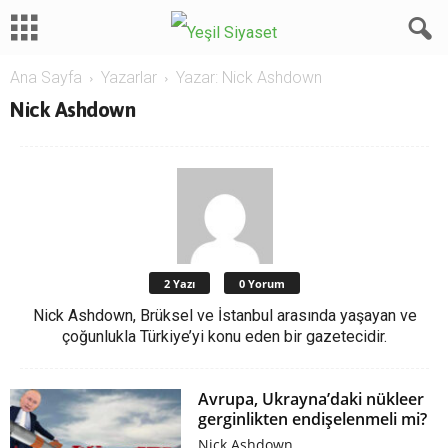
Ana Sayfa
Yazarlar
Yazar: Nick Ashdown
Nick Ashdown
2 Yazı
0 Yorum
Nick Ashdown, Brüksel ve İstanbul arasında yaşayan ve
çoğunlukla Türkiye’yi konu eden bir gazetecidir.
Avrupa, Ukrayna’daki nükleer
gerginlikten endişelenmeli mi?
Nick Ashdown