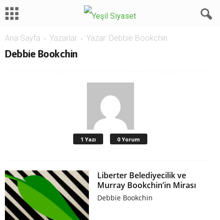
Ana Sayfa
Yazarlar
Yazar: Debbie Bookchin
Debbie Bookchin
1 Yazı
0 Yorum
Liberter Belediyecilik ve
Murray Bookchin’in Mirası
Debbie Bookchin